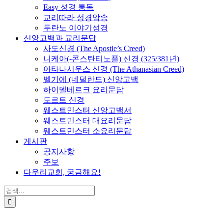
Easy 성경 통독
교리따라 성경암송
두란노 이야기성경
신앙고백과 교리문답
사도신경 (The Apostle’s Creed)
니케아(-콘스탄티노플) 신경 (325/381년)
아타나시우스 신경 (The Athanasian Creed)
벨기에 (네덜란드) 신앙고백
하이델베르크 요리문답
도르트 신경
웨스트민스터 신앙고백서
웨스트민스터 대요리문답
웨스트민스터 소요리문답
게시판
공지사항
주보
다우리교회, 궁금해요!
검
색
...