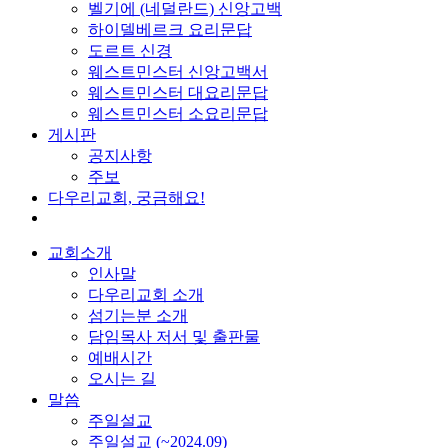
벨기에 (네덜란드) 신앙고백
하이델베르크 요리문답
도르트 신경
웨스트민스터 신앙고백서
웨스트민스터 대요리문답
웨스트민스터 소요리문답
게시판
공지사항
주보
다우리교회, 궁금해요!
교회소개
인사말
다우리교회 소개
섬기는분 소개
담임목사 저서 및 출판물
예배시간
오시는 길
말씀
주일설교
주일설교 (~2024.09)