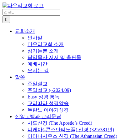
Skip
to
검
content
색
...
교회소개
인사말
다우리교회 소개
섬기는분 소개
담임목사 저서 및 출판물
예배시간
오시는 길
말씀
주일설교
주일설교 (~2024.09)
Easy 성경 통독
교리따라 성경암송
두란노 이야기성경
신앙고백과 교리문답
사도신경 (The Apostle’s Creed)
니케아(-콘스탄티노플) 신경 (325/381년)
아타나시우스 신경 (The Athanasian Creed)