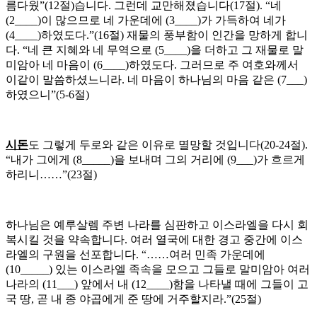
름다웠”(12절)습니다. 그런데 교만해졌습니다(17절). “네
(2____)이 많으므로 네 가운데에 (3____)가 가득하여 네가
(4____)하였도다.”(16절) 재물의 풍부함이 인간을 망하게 합니
다. “네 큰 지혜와 네 무역으로 (5____)을 더하고 그 재물로 말
미암아 네 마음이 (6____)하였도다. 그러므로 주 여호와께서
이같이 말씀하셨느니라. 네 마음이 하나님의 마음 같은 (7___)
하였으니”(5-6절)
시돈
도 그렇게 두로와 같은 이유로 멸망할 것입니다(20-24절).
“내가 그에게 (8_____)을 보내며 그의 거리에 (9___)가 흐르게
하리니……”(23절)
하나님은 예루살렘 주변 나라를 심판하고 이스라엘을 다시 회
복시킬 것을 약속합니다. 여러 열국에 대한 경고 중간에 이스
라엘의 구원을 선포합니다. “……여러 민족 가운데에
(10_____) 있는 이스라엘 족속을 모으고 그들로 말미암아 여러
나라의 (11___) 앞에서 내 (12____)함을 나타낼 때에 그들이 고
국 땅, 곧 내 종 야곱에게 준 땅에 거주할지라.”(25절)