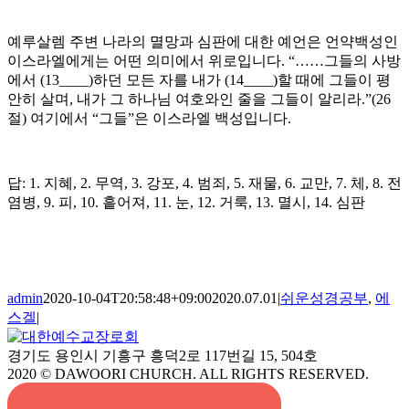
예루살렘 주변 나라의 멸망과 심판에 대한 예언은 언약백성인
이스라엘에게는 어떤 의미에서 위로입니다. “……그들의 사방
에서 (13____)하던 모든 자를 내가 (14____)할 때에 그들이 평
안히 살며, 내가 그 하나님 여호와인 줄을 그들이 알리라.”(26
절) 여기에서 “그들”은 이스라엘 백성입니다.
답: 1. 지혜, 2. 무역, 3. 강포, 4. 범죄, 5. 재물, 6. 교만, 7. 체, 8. 전
염병, 9. 피, 10. 흩어져, 11. 눈, 12. 거룩, 13. 멸시, 14. 심판
admin
2020-10-04T20:58:48+09:00
2020.07.01
|
쉬운성경공부
,
에
스겔
|
경기도 용인시 기흥구 흥덕2로 117번길 15, 504호
2020 © DAWOORI CHURCH. ALL RIGHTS RESERVED.
YouTube
Facebook
Cafe