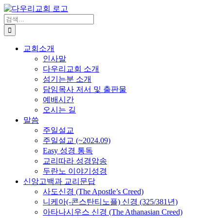
Skip
to
검
content
색
...
교회소개
인사말
다우리교회 소개
섬기는분 소개
담임목사 저서 및 출판물
예배시간
오시는 길
말씀
주일설교
주일설교 (~2024.09)
Easy 성경 통독
교리따라 성경암송
두란노 이야기성경
신앙고백과 교리문답
사도신경 (The Apostle’s Creed)
니케아(-콘스탄티노플) 신경 (325/381년)
아타나시우스 신경 (The Athanasian Creed)