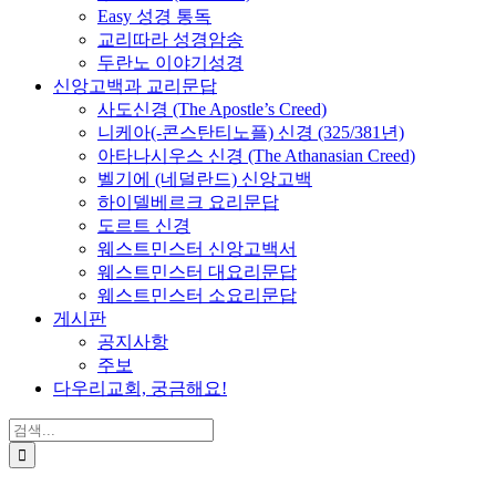
Easy 성경 통독
교리따라 성경암송
두란노 이야기성경
신앙고백과 교리문답
사도신경 (The Apostle’s Creed)
니케아(-콘스탄티노플) 신경 (325/381년)
아타나시우스 신경 (The Athanasian Creed)
벨기에 (네덜란드) 신앙고백
하이델베르크 요리문답
도르트 신경
웨스트민스터 신앙고백서
웨스트민스터 대요리문답
웨스트민스터 소요리문답
게시판
공지사항
주보
다우리교회, 궁금해요!
검
색
...