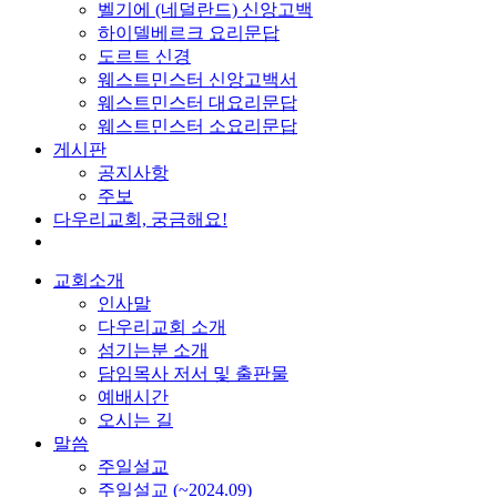
벨기에 (네덜란드) 신앙고백
하이델베르크 요리문답
도르트 신경
웨스트민스터 신앙고백서
웨스트민스터 대요리문답
웨스트민스터 소요리문답
게시판
공지사항
주보
다우리교회, 궁금해요!
교회소개
인사말
다우리교회 소개
섬기는분 소개
담임목사 저서 및 출판물
예배시간
오시는 길
말씀
주일설교
주일설교 (~2024.09)