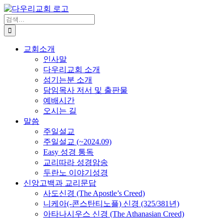
Skip
to
검
content
색
...
교회소개
인사말
다우리교회 소개
섬기는분 소개
담임목사 저서 및 출판물
예배시간
오시는 길
말씀
주일설교
주일설교 (~2024.09)
Easy 성경 통독
교리따라 성경암송
두란노 이야기성경
신앙고백과 교리문답
사도신경 (The Apostle’s Creed)
니케아(-콘스탄티노플) 신경 (325/381년)
아타나시우스 신경 (The Athanasian Creed)