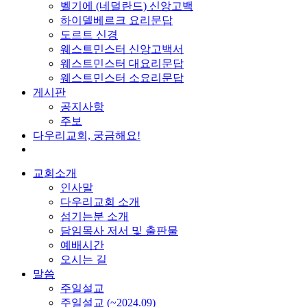
벨기에 (네덜란드) 신앙고백
하이델베르크 요리문답
도르트 신경
웨스트민스터 신앙고백서
웨스트민스터 대요리문답
웨스트민스터 소요리문답
게시판
공지사항
주보
다우리교회, 궁금해요!
교회소개
인사말
다우리교회 소개
섬기는분 소개
담임목사 저서 및 출판물
예배시간
오시는 길
말씀
주일설교
주일설교 (~2024.09)