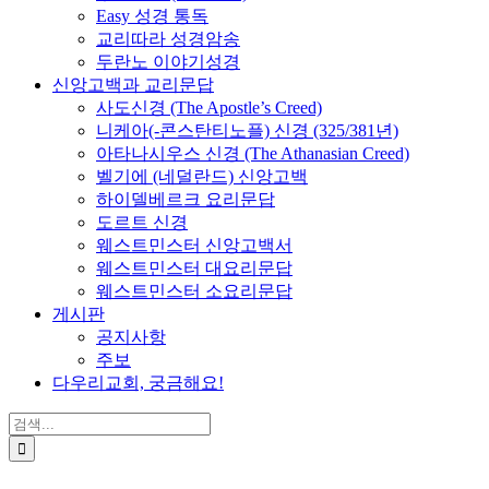
Easy 성경 통독
교리따라 성경암송
두란노 이야기성경
신앙고백과 교리문답
사도신경 (The Apostle’s Creed)
니케아(-콘스탄티노플) 신경 (325/381년)
아타나시우스 신경 (The Athanasian Creed)
벨기에 (네덜란드) 신앙고백
하이델베르크 요리문답
도르트 신경
웨스트민스터 신앙고백서
웨스트민스터 대요리문답
웨스트민스터 소요리문답
게시판
공지사항
주보
다우리교회, 궁금해요!
검
색
...